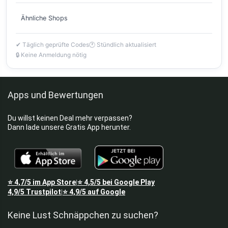
Ähnliche Shops
✔ Täglich geprüfte Codes
🕐 Stündlich aktualisiert
🔒 Keine Anmeldung nötig
Apps und Bewertungen
Du willst keinen Deal mehr verpassen?
Dann lade unsere Gratis App herunter.
⭐
4,7/5
im App Store
⭐
4,5/5
bei Google Play
|
4,9/5
Trustpilot
⭐
4,9/5
auf Google
|
Keine Lust Schnäppchen zu suchen?