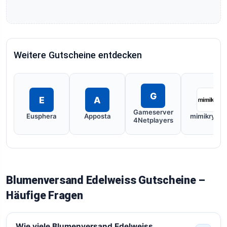
Weitere Gutscheine entdecken
G
E
A
Gameserver
Eusphera
Apposta
mimikry.m
4Netplayers
Blumenversand Edelweiss Gutscheine –
Häufige Fragen
Wie viele Blumenversand Edelweiss