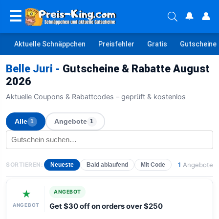
☰
🔔
👤
Aktuelle Schnäppchen
Preisfehler
Gratis
Gutscheine
Belle Juri -
Gutscheine & Rabatte August
2026
Aktuelle Coupons & Rabattcodes – geprüft & kostenlos
Alle
Angebote
1
1
SORTIEREN:
1
Angebote
Neueste
Bald ablaufend
Mit Code
★
ANGEBOT
ANGEBOT
Get $30 off on orders over $250