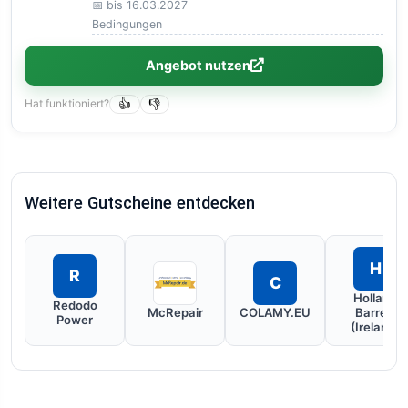
📅 bis 16.03.2027
Bedingungen
Angebot nutzen
Hat funktioniert?
👍
👎
Weitere Gutscheine entdecken
H
R
C
Holland
Redodo
McRepair
COLAMY.EU
Barrett
Power
(Ireland)