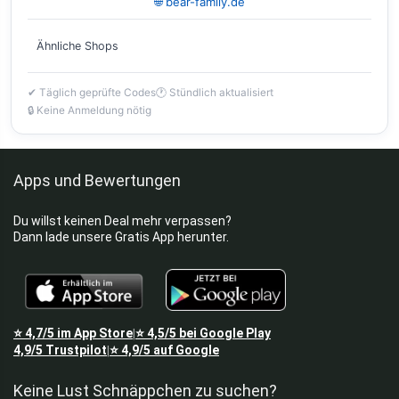
🌐 bear-family.de
Ähnliche Shops
✔ Täglich geprüfte Codes
🕐 Stündlich aktualisiert
🔒 Keine Anmeldung nötig
Apps und Bewertungen
Du willst keinen Deal mehr verpassen?
Dann lade unsere Gratis App herunter.
⭐
4,7/5
im App Store
⭐
4,5/5
bei Google Play
|
4,9/5
Trustpilot
⭐
4,9/5
auf Google
|
Keine Lust Schnäppchen zu suchen?