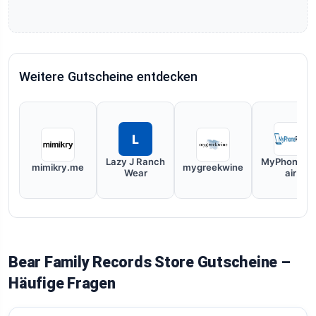
Weitere Gutscheine entdecken
L
Lazy J Ranch
MyPhoneRe
mimikry.me
mygreekwine
Wear
air
Bear Family Records Store Gutscheine –
Häufige Fragen