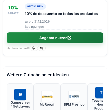
10%
GUTSCHEIN
RABATT
10% de descuento en todos los productos
📅 bis 31.12.2026
Bedingungen
Angebot nutzen
Hat funktioniert?
👍
👎
Weitere Gutscheine entdecken
T
G
Touchston
Gameserver
McRepair
BPM Proshop
Home
4Netplayers
Products