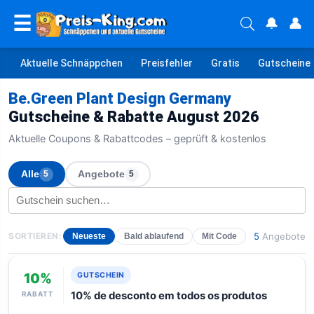
☰
🔔
👤
Aktuelle Schnäppchen
Preisfehler
Gratis
Gutscheine
Be.Green Plant Design Germany
Gutscheine & Rabatte August 2026
Aktuelle Coupons & Rabattcodes – geprüft & kostenlos
Alle
Angebote
5
5
SORTIEREN:
5
Angebote
Neueste
Bald ablaufend
Mit Code
10%
GUTSCHEIN
RABATT
10% de desconto em todos os produtos