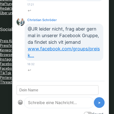
Haftungsausschluss
17:21
Redaktionelle Richtlinien
↩
Über uns
Christian Schröder
@JR leider nicht, frag aber gern
Social Media
mal in unserer Facebook Gruppe,
Preis King auf Telegram
da findet sich vlt jemand
Preisfehler Whats App Kanal
www.facebook.com/groups/preis
Keyword Tracker
(Telegram)
k...
Browser Erweiterungen: Gutschein Finder
Instagram
Facebook
18:32
Facebook Gruppe
↩
TikTok
Pinterest
Threads
😀
➤