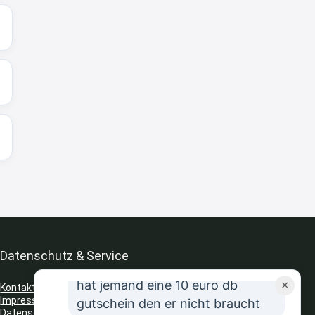
8:31
↩
Strandnixe
Kofferset
8:32
↩
Strandnixe
Erst ja dann 65,99€ in Warenkorb
😫🙆🏽‍♂️
8:43
↩
Datenschutz & Service
JR
hat jemand eine 10 euro db
×
Kontakt
Impressum
gutschein den er nicht braucht
Datenschutz