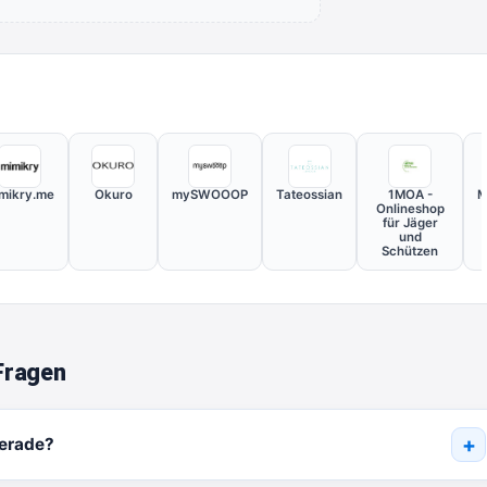
mikry.me
Okuro
mySWOOOP
Tateossian
1MOA -
M
Onlineshop
für Jäger
und
Schützen
Fragen
gerade?