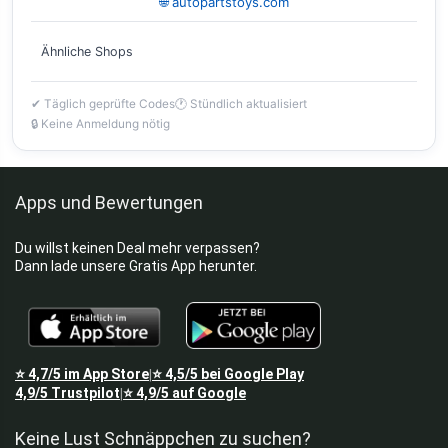
🌐 autopartstoys.com
Ähnliche Shops
✔ Täglich geprüfte Codes
🕐 Stündlich aktualisiert
🔒 Keine Anmeldung nötig
Apps und Bewertungen
Du willst keinen Deal mehr verpassen?
Dann lade unsere Gratis App herunter.
⭐
4,7/5
im App Store
⭐
4,5/5
bei Google Play
|
4,9/5
Trustpilot
⭐
4,9/5
auf Google
|
Keine Lust Schnäppchen zu suchen?