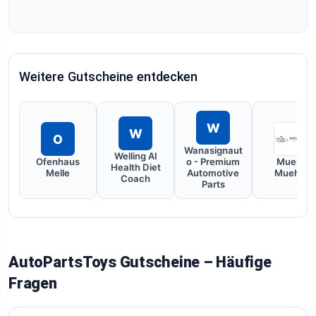
Weitere Gutscheine entdecken
W
W
O
Wanasignaut
Welling AI
Ofenhaus
o - Premium
Muesli
Health Diet
Melle
Automotive
Muehle
Coach
Parts
AutoPartsToys Gutscheine – Häufige
Fragen