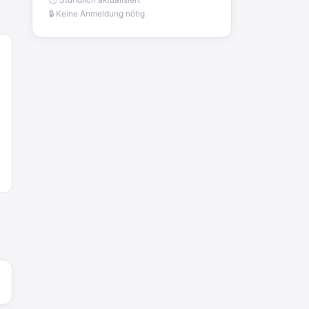
🕐 Stündlich aktualisiert
Joachim
🔒 Keine Anmeldung nötig
Gratis 11 versch. Orthomol
Proben
www.orthomol.com/de-
de/service...
2:35
↩
oebel-
MY HEALTH
Fashion
Braun
ten24.de
BEAUTY
Eyewear
Joachim
Gratis Campari Spritz / Aperol
Spritz für Gastronomie
gratis-
aperitivo.de/
2:38
↩
Strandnixe
Das Koffersez gibt es nicht mehr
zu dem Preis