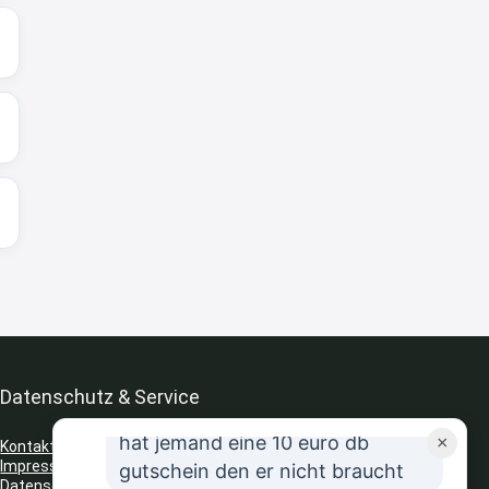
8:31
↩
Strandnixe
Kofferset
8:32
↩
Strandnixe
Erst ja dann 65,99€ in Warenkorb
😫🙆🏽‍♂️
8:43
↩
Datenschutz & Service
JR
hat jemand eine 10 euro db
×
Kontakt
Impressum
gutschein den er nicht braucht
Datenschutz