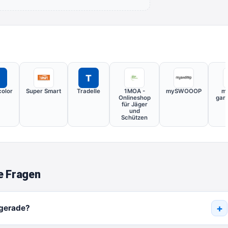
T
color
Super Smart
Tradelle
1MOA -
mySWOOOP
m
Onlineshop
gar
für Jäger
und
Schützen
e Fragen
 gerade?