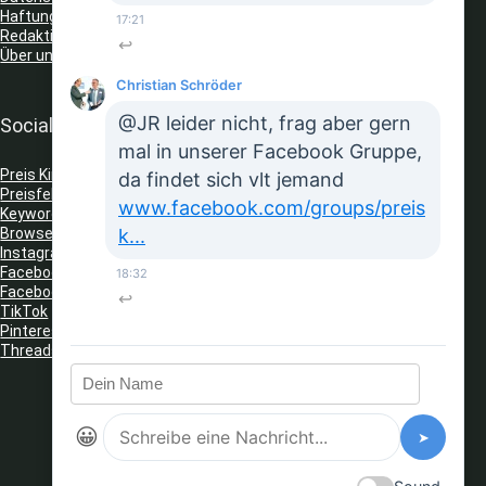
Haftungsausschluss
17:21
Redaktionelle Richtlinien
↩
Über uns
Christian Schröder
@JR leider nicht, frag aber gern
Social Media
mal in unserer Facebook Gruppe,
Preis King auf Telegram
da findet sich vlt jemand
Preisfehler Whats App Kanal
www.facebook.com/groups/preis
Keyword Tracker
(Telegram)
k...
Browser Erweiterungen: Gutschein Finder
Instagram
Facebook
18:32
Facebook Gruppe
↩
TikTok
Pinterest
Threads
😀
➤