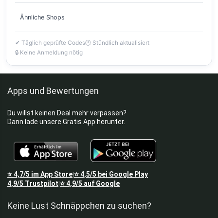
Ähnliche Shops
✔ Täglich geprüfte Codes
🕐 Stündlich aktualisiert
🔒 Keine Anmeldung nötig
Apps und Bewertungen
Du willst keinen Deal mehr verpassen?
Dann lade unsere Gratis App herunter.
⭐
4,7/5
im App Store
⭐
4,5/5
bei Google Play
|
4,9/5
Trustpilot
⭐
4,9/5
auf Google
|
Keine Lust Schnäppchen zu suchen?