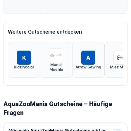
Weitere Gutscheine entdecken
K
A
Muesli
Kidzincolor
Arrow Sewing
Miez Magic
Muehle
AquaZooMania Gutscheine – Häufige
Fragen
Wie viele AquaZooMania Gutscheine gibt es