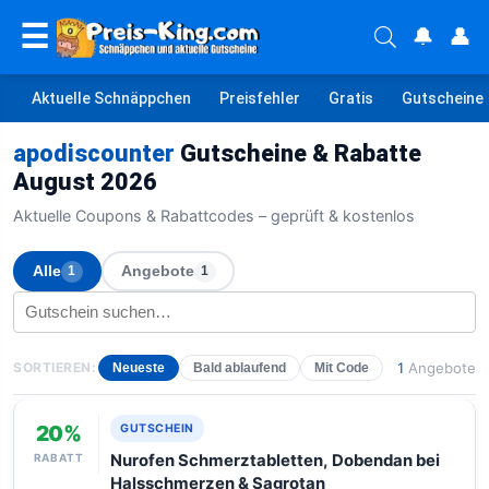
☰
🔔
👤
Aktuelle Schnäppchen
Preisfehler
Gratis
Gutscheine
apodiscounter
Gutscheine & Rabatte
August 2026
Aktuelle Coupons & Rabattcodes – geprüft & kostenlos
Alle
Angebote
1
1
SORTIEREN:
1
Angebote
Neueste
Bald ablaufend
Mit Code
20%
GUTSCHEIN
RABATT
Nurofen Schmerztabletten, Dobendan bei
Halsschmerzen & Sagrotan