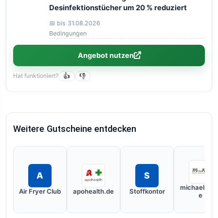
Desinfektionstücher um 20 % reduziert
📅 bis 31.08.2026
Bedingungen
Angebot nutzen
Hat funktioniert?
👍
👎
Weitere Gutscheine entdecken
A
S
michaelnoll.
Air Fryer Club
apohealth.de
Stoffkontor
e