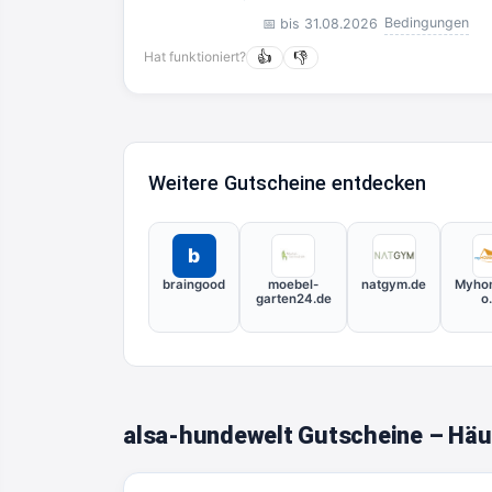
Bedingungen
📅 bis 31.08.2026
Hat funktioniert?
👍
👎
Weitere Gutscheine entdecken
b
braingood
moebel-
natgym.de
Myho
garten24.de
o
alsa-hundewelt Gutscheine – Häu