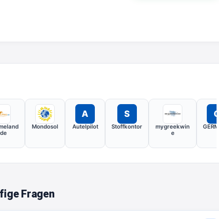
A
S
meland
Mondosol
Autelpilot
Stoffkontor
mygreekwin
GERM
.de
e
fige Fragen