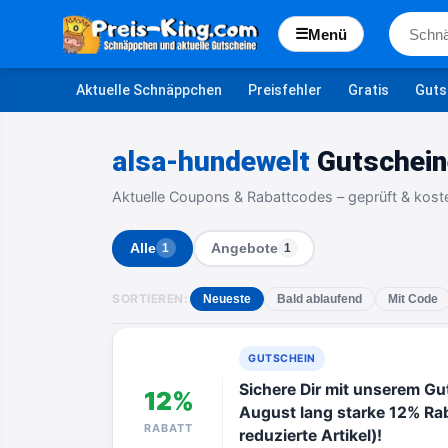
☰
Menü
Aktuelle Schnäppchen
Preisfehler
Gratis
Guts
alsa-hundewelt
Gutschein
Aktuelle Coupons & Rabattcodes – geprüft & kost
Alle
Angebote
1
1
SORTIEREN:
Neueste
Bald ablaufend
Mit Code
GUTSCHEIN
Sichere Dir mit unserem G
12%
August lang starke 12% Raba
RABATT
reduzierte Artikel)!