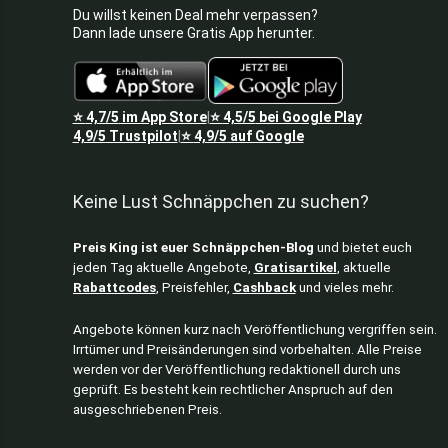
Du willst keinen Deal mehr verpassen?
Dann lade unsere Gratis App herunter.
⭐
4,7/5
im App Store
⭐
4,5/5
bei Google Play
|
4,9/5
Trustpilot
⭐
4,9/5
auf Google
|
Keine Lust Schnäppchen zu suchen?
Preis King ist euer Schnäppchen-Blog
und bietet euch
jeden Tag aktuelle Angebote,
Gratisartikel
, aktuelle
Rabattcodes
, Preisfehler,
Cashback
und vieles mehr.
Angebote können kurz nach Veröffentlichung vergriffen sein.
Irrtümer und Preisänderungen sind vorbehalten. Alle Preise
werden vor der Veröffentlichung redaktionell durch uns
geprüft. Es besteht kein rechtlicher Anspruch auf den
ausgeschriebenen Preis.