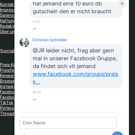
hat jemand eine 10 euro db
×
Kontakt
Impressum
gutschein den er nicht braucht
Datenschutz
Haftungsausschluss
17:21
Redaktionelle Richtlinien
↩
Über uns
Christian Schröder
@JR leider nicht, frag aber gern
Social Media
mal in unserer Facebook Gruppe,
Preis King auf Telegram
da findet sich vlt jemand
Preisfehler Whats App Kanal
www.facebook.com/groups/preis
Keyword Tracker
(Telegram)
Browser Erweiterungen: Gutschein Finder
k...
Instagram
Facebook
18:32
Facebook Gruppe
↩
TikTok
Pinterest
Threads