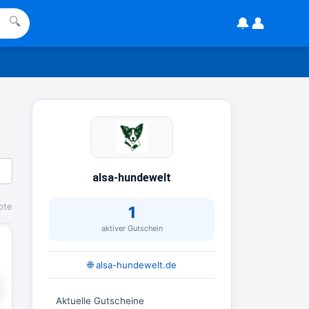
www.linda.de/vorteile/coupons/...
🔔
👤
🔍
2:21
↩
Joachim
Gratis Hitzewarn-Aufkleber /
verfärbt sich ab 28 Grad /siehe
Text weiter unten
shop.bioeg.de/aufkleber-
achtun...
alsa-hundewelt
2:24
↩
ote
1
aktiver Gutschein
Joachim
Gratis personalisierte 7-Tage
🌐 alsa-hundewelt.de
Ration Micronährstoffe/ Vitamine
www.dunatura.com/free-trial...
Aktuelle Gutscheine