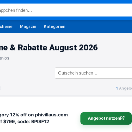
cheine
Magazin
Kategorien
ne & Rabatte August 2026
enlos
1
Angeb
gory 12% off on phivillaus.com
Angebot nutzen
f $799, code: BPISF12