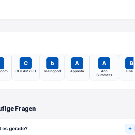
A
C
b
A
A
B
.com
COLAMY.EU
braingood
Apposta
Ann
Brau
Summers
fige Fragen
t es gerade?