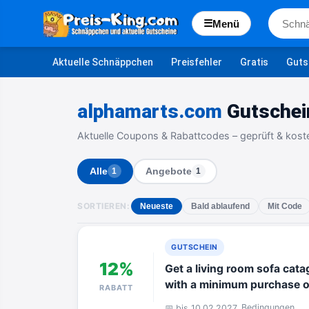
☰
Menü
Aktuelle Schnäppchen
Preisfehler
Gratis
Guts
alphamarts.com
Gutschei
Aktuelle Coupons & Rabattcodes – geprüft & kost
Alle
Angebote
1
1
SORTIEREN:
Neueste
Bald ablaufend
Mit Code
GUTSCHEIN
12%
Get a living room sofa cata
with a minimum purchase o
RABATT
Bedingungen
📅 bis 10.02.2027