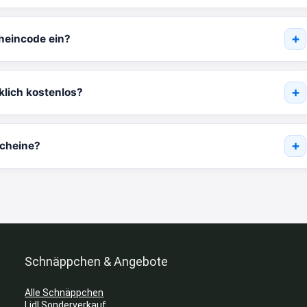
heincode ein?
klich kostenlos?
scheine?
Schnäppchen & Angebote
Alle Schnäppchen
Lidl Sonderverkauf