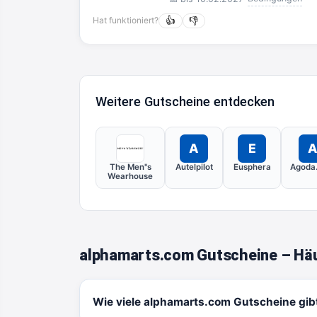
Hat funktioniert?
👍
👎
Weitere Gutscheine entdecken
A
E
The Men''s
Autelpilot
Eusphera
Agoda
Wearhouse
alphamarts.com Gutscheine – Häu
Wie viele alphamarts.com Gutscheine gib