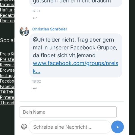
gutschein den er nicht braucht
Datenschutz
Haftungsausschluss
17:21
Redaktionelle Richtlinien
↩
Über uns
Christian Schröder
@JR leider nicht, frag aber gern
Social Media
mal in unserer Facebook Gruppe,
Preis King auf Telegram
da findet sich vlt jemand
Preisfehler Whats App Kanal
www.facebook.com/groups/preis
Keyword Tracker
(Telegram)
Browser Erweiterungen: Gutschein Finder
k...
Instagram
Facebook
18:32
Facebook Gruppe
↩
TikTok
Pinterest
Threads
😀
➤