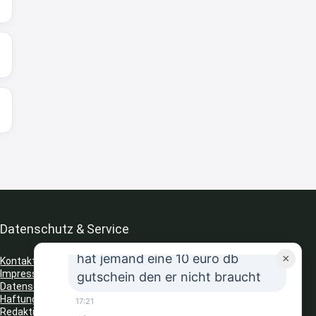
↩
Strandnixe
Kofferset
8:32
↩
Strandnixe
Erst ja dann 65,99€ in Warenkorb
😫🙆🏽‍♂️
8:43
↩
Datenschutz & Service
JR
hat jemand eine 10 euro db
×
Kontakt
Impressum
gutschein den er nicht braucht
Datenschutz
Haftungsausschluss
17:21
Redaktionelle Richtlinien