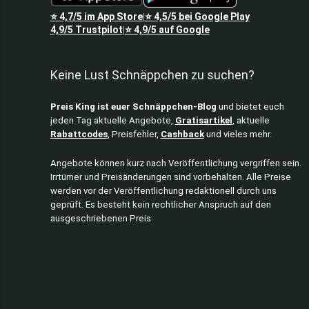
⭐
4,7/5
im App Store
⭐
4,5/5
bei Google Play
|
4,9/5
Trustpilot
⭐
4,9/5
auf Google
|
Keine Lust Schnäppchen zu suchen?
Preis King ist euer Schnäppchen-Blog
und bietet euch
jeden Tag aktuelle Angebote,
Gratisartikel
, aktuelle
Rabattcodes
, Preisfehler,
Cashback
und vieles mehr.
Angebote können kurz nach Veröffentlichung vergriffen sein.
Irrtümer und Preisänderungen sind vorbehalten. Alle Preise
werden vor der Veröffentlichung redaktionell durch uns
geprüft. Es besteht kein rechtlicher Anspruch auf den
ausgeschriebenen Preis.