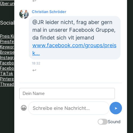
↩
Über uns
Christian Schröder
@JR leider nicht, frag aber gern
Social Media
mal in unserer Facebook Gruppe,
Preis King auf Telegram
da findet sich vlt jemand
Preisfehler Whats App Kanal
www.facebook.com/groups/preis
Keyword Tracker
(Telegram)
k...
Browser Erweiterungen: Gutschein Finder
Instagram
Facebook
18:32
Facebook Gruppe
↩
TikTok
Pinterest
Threads
😀
➤
Sound