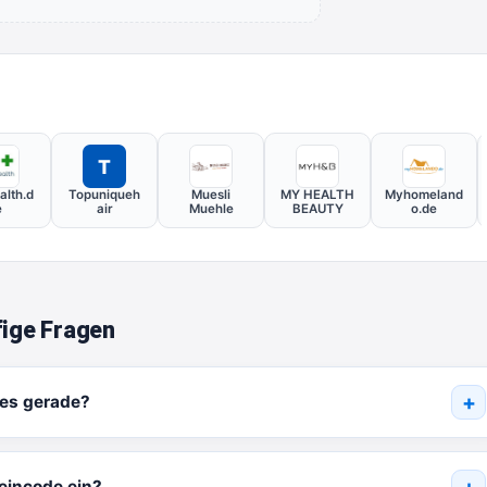
T
alth.d
Topuniqueh
Muesli
MY HEALTH
Myhomeland
e
air
Muehle
BEAUTY
o.de
ige Fragen
 es gerade?
eincode ein?