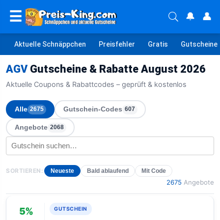
☰
🔔
👤
Aktuelle Schnäppchen
Preisfehler
Gratis
Gutscheine
AGV
Gutscheine & Rabatte August 2026
Aktuelle Coupons & Rabattcodes – geprüft & kostenlos
Alle
Gutschein-Codes
2675
607
Angebote
2068
SORTIEREN:
Neueste
Bald ablaufend
Mit Code
2675
Angebote
5%
GUTSCHEIN