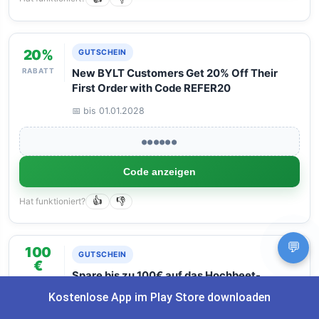
20%
GUTSCHEIN
RABATT
New BYLT Customers Get 20% Off Their
First Order with Code REFER20
📅 bis 01.01.2028
●●●●●●
Code anzeigen
Hat funktioniert?
👍
👎
💬
100
GUTSCHEIN
€
Spare bis zu 100€ auf das Hochbeet-
SPAREN
Frühbeet Bundle 100 x 200 cm, 84 cm Höhe!
Kostenlose App im Play Store downloaden
📅 bis 31.12.3000