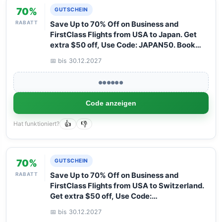
70%
GUTSCHEIN
RABATT
Save Up to 70% Off on Business and
FirstClass Flights from USA to Japan. Get
extra $50 off, Use Code: JAPAN50. Book
your Flight now with Arangrant!
📅 bis 30.12.2027
●●●●●●
Code anzeigen
Hat funktioniert?
👍
👎
70%
GUTSCHEIN
RABATT
Save Up to 70% Off on Business and
FirstClass Flights from USA to Switzerland.
Get extra $50 off, Use Code:
SWITZERLAND50. Book your Flight now
📅 bis 30.12.2027
with Arangrant!