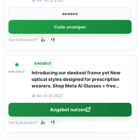
📅 bis 30.12.2027
●●●●●●
Code anzeigen
Hat funktioniert?
👍
👎
★
ANGEBOT
ANGEBOT
Introducing our sleekest frame yet New
optical styles designed for prescription
wearers. Shop Meta AI Glasses + free
shipping!
📅 bis 01.10.2027
Angebot nutzen
Hat funktioniert?
👍
👎