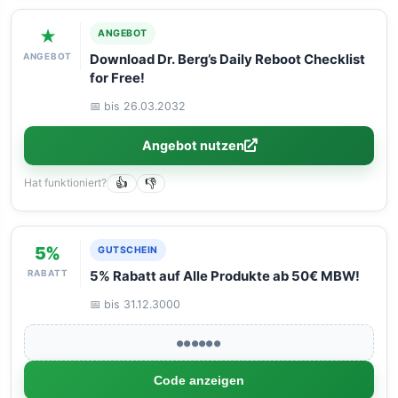
★
ANGEBOT
ANGEBOT
Download Dr. Berg’s Daily Reboot Checklist
for Free!
📅 bis 26.03.2032
Angebot nutzen
Hat funktioniert?
👍
👎
5%
GUTSCHEIN
RABATT
5% Rabatt auf Alle Produkte ab 50€ MBW!
📅 bis 31.12.3000
●●●●●●
Code anzeigen