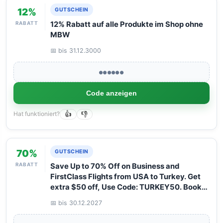
12%
GUTSCHEIN
RABATT
12% Rabatt auf alle Produkte im Shop ohne
MBW
📅 bis 31.12.3000
●●●●●●
Code anzeigen
Hat funktioniert?
👍
👎
70%
GUTSCHEIN
RABATT
Save Up to 70% Off on Business and
FirstClass Flights from USA to Turkey. Get
extra $50 off, Use Code: TURKEY50. Book
your Flight now with Arangrant!
📅 bis 30.12.2027