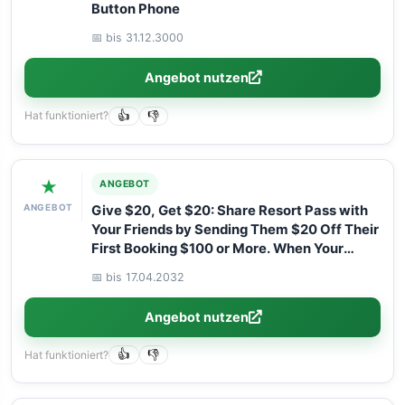
Button Phone
📅 bis 31.12.3000
Angebot nutzen
Hat funktioniert?
👍
👎
★
ANGEBOT
ANGEBOT
Give $20, Get $20: Share Resort Pass with
Your Friends by Sending Them $20 Off Their
First Booking $100 or More. When Your
Friend Attends Their Daycation, You’ll Get
📅 bis 17.04.2032
$20 Off Your Next $100 or More Booking!
Angebot nutzen
Hat funktioniert?
👍
👎