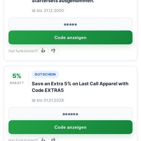
Startersets ausgenommen.
📅 bis 31.12.3000
●●●●●
Code anzeigen
Hat funktioniert?
👍
👎
5%
GUTSCHEIN
RABATT
Save an Extra 5% on Last Call Apparel with
Code EXTRA5
📅 bis 01.01.2028
●●●●●●
Code anzeigen
Hat funktioniert?
👍
👎