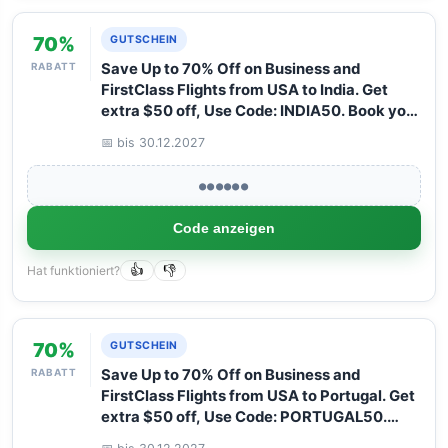
70%
GUTSCHEIN
RABATT
Save Up to 70% Off on Business and
FirstClass Flights from USA to India. Get
extra $50 off, Use Code: INDIA50. Book your
Flight now with Arangrant!
📅 bis 30.12.2027
●●●●●●
Code anzeigen
Hat funktioniert?
👍
👎
70%
GUTSCHEIN
RABATT
Save Up to 70% Off on Business and
FirstClass Flights from USA to Portugal. Get
extra $50 off, Use Code: PORTUGAL50.
Book your Flight now with Arangrant!