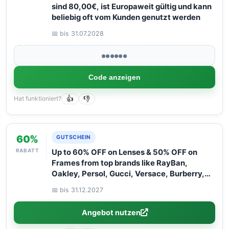
sind 80,00€, ist Europaweit gültig und kann
beliebig oft vom Kunden genutzt werden
📅 bis 31.07.2028
●●●●●●
Code anzeigen
Hat funktioniert?
👍
👎
60%
GUTSCHEIN
RABATT
Up to 60% OFF on Lenses & 50% OFF on
Frames from top brands like RayBan,
Oakley, Persol, Gucci, Versace, Burberry,
and Flexon. Hurry – limited time only! Don''t
📅 bis 31.12.2027
miss out!
Angebot nutzen