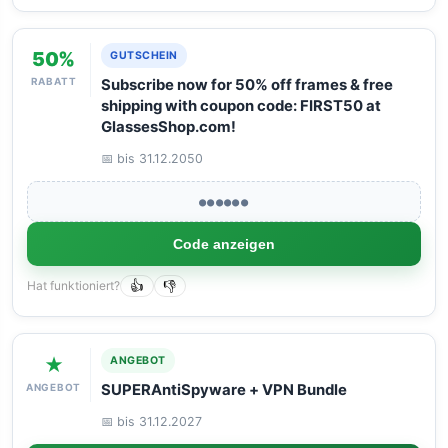
50%
GUTSCHEIN
RABATT
Subscribe now for 50% off frames & free
shipping with coupon code: FIRST50 at
GlassesShop.com!
📅 bis 31.12.2050
●●●●●●
Code anzeigen
Hat funktioniert?
👍
👎
★
ANGEBOT
ANGEBOT
SUPERAntiSpyware + VPN Bundle
📅 bis 31.12.2027