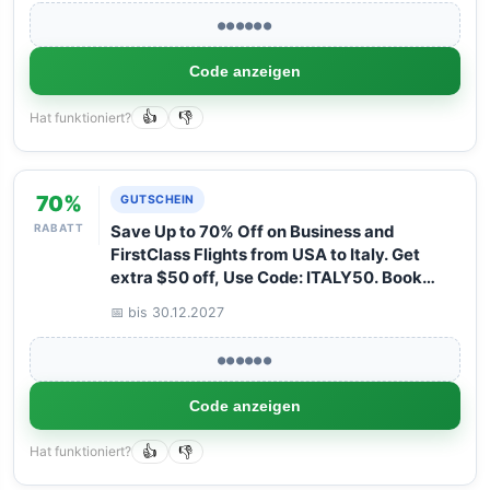
●●●●●●
Code anzeigen
Hat funktioniert?
👍
👎
70%
GUTSCHEIN
RABATT
Save Up to 70% Off on Business and
FirstClass Flights from USA to Italy. Get
extra $50 off, Use Code: ITALY50. Book
your Flight now with Arangrant!
📅 bis 30.12.2027
●●●●●●
Code anzeigen
Hat funktioniert?
👍
👎