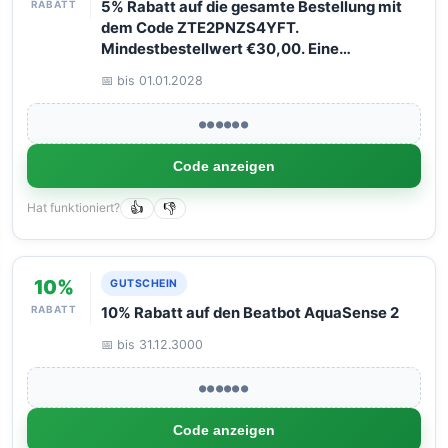
RABATT
5% Rabatt auf die gesamte Bestellung mit
dem Code ZTE2PNZS4YFT.
Mindestbestellwert €30,00. Eine
Verwendung pro Kunde. Nicht mit anderen
📅 bis 01.01.2028
Rabatten kombinierbar.
●●●●●●
Code anzeigen
Hat funktioniert?
👍
👎
10%
GUTSCHEIN
RABATT
10% Rabatt auf den Beatbot AquaSense 2
📅 bis 31.12.3000
●●●●●●
Code anzeigen