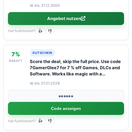
📅 bis 31.12.3000
Angebot nutzen
Hat funktioniert?
👍
👎
7%
GUTSCHEIN
RABATT
Score the deal, skip the full price. Use code
7GamerGlee7 for 7 % off Games, DLCs and
Software. Works like magic with a
maximum basket value of 125 euro.
📅 bis 01.01.2028
●●●●●●
Code anzeigen
Hat funktioniert?
👍
👎