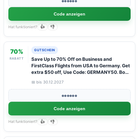
●●●●●●
Code anzeigen
Hat funktioniert?
👍
👎
70%
GUTSCHEIN
RABATT
Save Up to 70% Off on Business and
FirstClass Flights from USA to Germany. Get
extra $50 off, Use Code: GERMANY50. Book
your Flight now with Arangrant!
📅 bis 30.12.2027
●●●●●●
Code anzeigen
Hat funktioniert?
👍
👎