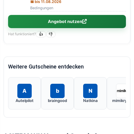
📅 bis 11.08.2026
Bedingungen
Angebot nutzen
Hat funktioniert?
👍
👎
Weitere Gutscheine entdecken
A
b
N
Autelpilot
braingood
Natkina
mimikry.m