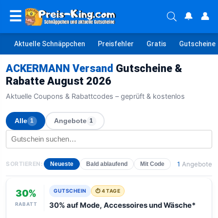
☰
🔔
👤
Aktuelle Schnäppchen
Preisfehler
Gratis
Gutscheine
ACKERMANN Versand
Gutscheine &
Rabatte August 2026
Aktuelle Coupons & Rabattcodes – geprüft & kostenlos
Alle
Angebote
1
1
SORTIEREN:
1
Angebote
Neueste
Bald ablaufend
Mit Code
30%
GUTSCHEIN
⏱ 4 TAGE
RABATT
30% auf Mode, Accessoires und Wäsche*