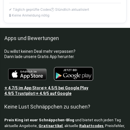
✔ Täglich geprüfte Codes
🕐 Stündlich aktualisiert
🔒 Keine Anmeldung nötig
Apps und Bewertungen
Du willst keinen Deal mehr verpassen?
Dann lade unsere Gratis App herunter.
⭐
4,7/5
im App Store
⭐
4,5/5
bei Google Play
|
4,9/5
Trustpilot
⭐
4,9/5
auf Google
|
Keine Lust Schnäppchen zu suchen?
Preis King ist euer Schnäppchen-Blog
und bietet euch jeden Tag
aktuelle Angebote,
Gratisartikel
, aktuelle
Rabattcodes
, Preisfehler,