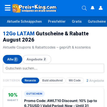
☰
🔔
👤
Aktuelle Schnäppchen
Preisfehler
Gratis
Gutscheine
12Go LATAM
Gutscheine & Rabatte
August 2026
Aktuelle Coupons & Rabattcodes – geprüft & kostenlos
Alle
Angebote
2
2
SORTIEREN:
2
Angebote
Neueste
Bald ablaufend
Mit Code
10%
GUTSCHEIN
RABATT
Promo Code: AWLT10 Discount: 10% (up to
6.75USD ) Valid Period: Now - Until 31