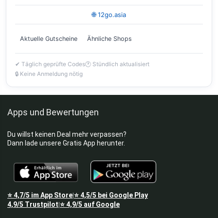
🌐 12go.asia
Aktuelle Gutscheine
Ähnliche Shops
✔ Täglich geprüfte Codes
🕐 Stündlich aktualisiert
🔒 Keine Anmeldung nötig
Apps und Bewertungen
Du willst keinen Deal mehr verpassen?
Dann lade unsere Gratis App herunter.
⭐
4,7/5
im App Store
⭐
4,5/5
bei Google Play
|
4,9/5
Trustpilot
⭐
4,9/5
auf Google
|