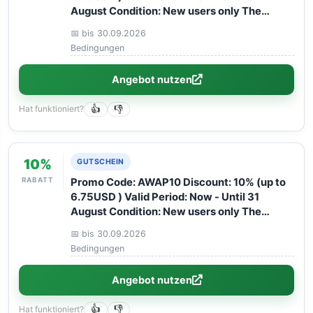
August Condition: New users only The
discount is applied to every route booking
📅 bis 30.09.2026
from 12GO :)
Bedingungen
Angebot nutzen
Hat funktioniert?
👍
👎
10%
GUTSCHEIN
RABATT
Promo Code: AWAP10 Discount: 10% (up to
6.75USD ) Valid Period: Now - Until 31
August Condition: New users only The
discount is applied to every route booking
📅 bis 30.09.2026
from 12GO :)
Bedingungen
Angebot nutzen
Hat funktioniert?
👍
👎