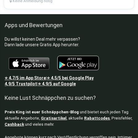
🔒 Keine Anmeldung nötig
Apps und Bewertungen
Du willst keinen Deal mehr verpassen?
Dann lade unsere Gratis App herunter.
⭐
4,7/5
im App Store
⭐
4,5/5
bei Google Play
|
4,9/5
Trustpilot
⭐
4,9/5
auf Google
|
Keine Lust Schnäppchen zu suchen?
Preis King ist euer Schnäppchen-Blog
und bietet euch jeden Tag
aktuelle Angebote,
Gratisartikel
, aktuelle
Rabattcodes
, Preisfehler,
Cashback
und vieles mehr.
Angebote können kurz nach Veröffentlichung vergriffen sein. Irrtümer