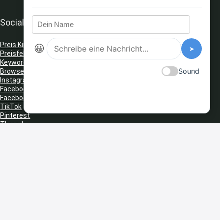
Social Media
Preis King auf Telegram
😀
➤
Preisfehler Whats App Kanal
Keyword Tracker
(Telegram)
Sound
Browser Erweiterungen: Gutschein Finder
Instagram
Facebook
Facebook Gruppe
TikTok
Pinterest
Threads