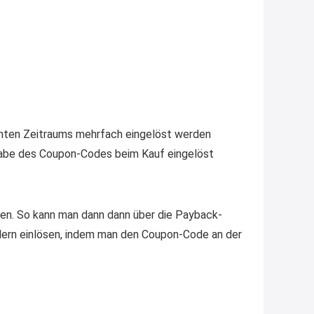
2:38
↩
Strandnixe
Das Koffersez gibt es nicht mehr
zu dem Preis
8:31
mmten Zeitraums mehrfach eingelöst werden
↩
ngabe des Coupon-Codes beim Kauf eingelöst
Strandnixe
Kofferset
8:32
en. So kann man dann dann über die Payback-
↩
lern einlösen, indem man den Coupon-Code an der
Strandnixe
Erst ja dann 65,99€ in Warenkorb
😫🙆🏽‍♂️