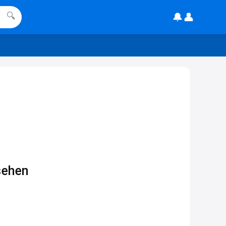
🔔
👤
🔍
Joachim
Gratis Lindani Lineal
www.linda.de/vorteile/coupons/...
2:21
↩
Joachim
Gratis Hitzewarn-Aufkleber /
verfärbt sich ab 28 Grad /siehe
Text weiter unten
shop.bioeg.de/aufkleber-
achtun...
sehen
2:24
↩
Joachim