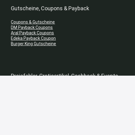
Gutscheine, Coupons & Payback
Coupons & Gutscheine
DM Payback Coupons
Aral Payback Coupons
Edeka Payback Coupon
Burger King Gutscheine
Preisfehler, Gratisartikel, Cashback & Events
Preisfehler aktuell
Gratisartikel
Cashback Deals
Black Friday Deals
Singles Day Deals
Prime Day Deals