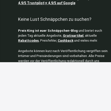
4,9/5
Trustpilot
⭐
4,9/5
auf Google
|
Keine Lust Schnäppchen zu suchen?
Preis King ist euer Schnäppchen-Blog
und bietet euch
jeden Tag aktuelle Angebote,
Gratisartikel
, aktuelle
Rabattcodes
, Preisfehler,
Cashback
und vieles mehr.
Angebote können kurz nach Veröffentlichung vergriffen sein.
Irrtümer und Preisänderungen sind vorbehalten. Alle Preise
werden vor der Veröffentlichung redaktionell durch uns
geprüft. Es besteht kein rechtlicher Anspruch auf den
ausgeschriebenen Preis.