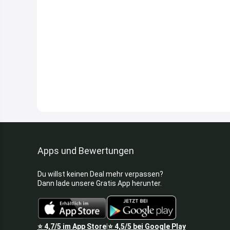
Apps und Bewertungen
Du willst keinen Deal mehr verpassen?
Dann lade unsere Gratis App herunter.
⭐
4,7/5
im App Store
⭐
4,5/5
bei Google Play
|