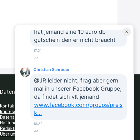
8:43
↩
JR
hat jemand eine 10 euro db
×
gutschein den er nicht braucht
17:21
↩
Christian Schröder
@JR leider nicht, frag aber gern
mal in unserer Facebook Gruppe,
Datenschutz & Service
da findet sich vlt jemand
www.facebook.com/groups/preis
Kontakt
Impressum
k...
Datenschutz
Haftungsausschluss
18:32
Redaktionelle Richtlinien
↩
Über uns