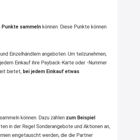
Gratis personalisierte 7-Tage
Ration Micronährstoffe/ Vitamine
www.dunatura.com/free-trial...
en Punkte sammeln
können. Diese Punkte können
2:28
↩
Joachim
und Einzelhändlern angeboten. Um teilzunehmen,
Gratis 11 versch. Orthomol
jedem Einkauf ihre Payback-Karte oder -Nummer
Proben
www.orthomol.com/de-
it bietet,
bei jedem Einkauf etwas
de/service...
2:35
↩
Joachim
Gratis Campari Spritz / Aperol
 sammeln können. Dazu zählen
zum Beispiel
Spritz für Gastronomie
gratis-
ten in der Regel Sonderangebote und Aktionen an,
aperitivo.de/
ien eingetauscht werden, die die Partner