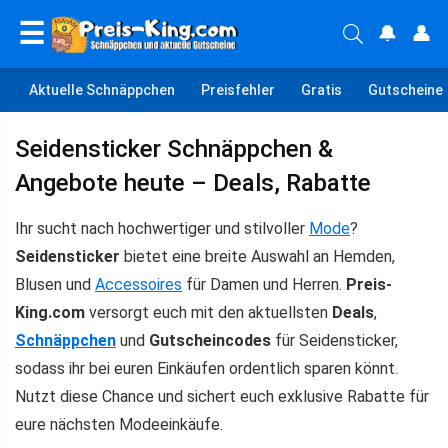
☰
🔔
👤
Aktuelle Schnäppchen
Preisfehler
Gratis
Gutscheine
Seidensticker Schnäppchen &
Angebote heute – Deals, Rabatte
Ihr sucht nach hochwertiger und stilvoller
Mode
?
Seidensticker
bietet eine breite Auswahl an Hemden,
Blusen und
Accessoires
für Damen und Herren.
Preis-
King.com
versorgt euch mit den aktuellsten
Deals
,
Schnäppchen
und
Gutscheincodes
für Seidensticker,
sodass ihr bei euren Einkäufen ordentlich sparen könnt.
Nutzt diese Chance und sichert euch exklusive Rabatte für
eure nächsten Modeeinkäufe.