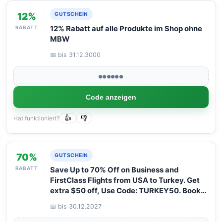
12%
GUTSCHEIN
RABATT
12% Rabatt auf alle Produkte im Shop ohne
MBW
📅 bis 31.12.3000
●●●●●●
Code anzeigen
Hat funktioniert?
👍
👎
70%
GUTSCHEIN
RABATT
Save Up to 70% Off on Business and
FirstClass Flights from USA to Turkey. Get
extra $50 off, Use Code: TURKEY50. Book
your Flight now with Arangrant!
📅 bis 30.12.2027