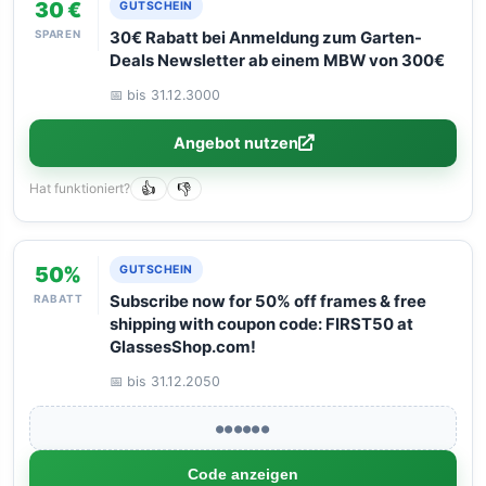
30 €
GUTSCHEIN
SPAREN
30€ Rabatt bei Anmeldung zum Garten-
Deals Newsletter ab einem MBW von 300€
📅 bis 31.12.3000
Angebot nutzen
Hat funktioniert?
👍
👎
50%
GUTSCHEIN
RABATT
Subscribe now for 50% off frames & free
shipping with coupon code: FIRST50 at
GlassesShop.com!
📅 bis 31.12.2050
●●●●●●
Code anzeigen