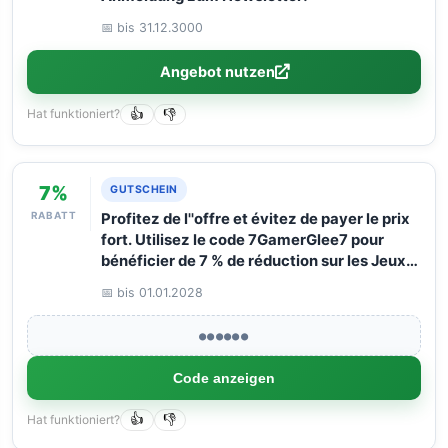
📅 bis 31.12.3000
Angebot nutzen
Hat funktioniert?
👍
👎
7%
GUTSCHEIN
RABATT
Profitez de l''offre et évitez de payer le prix
fort. Utilisez le code 7GamerGlee7 pour
bénéficier de 7 % de réduction sur les Jeux,
DLC et Logiciels. Ça marche comme par
📅 bis 01.01.2028
magie, pour un montant maximum de panier
de 125 euros.
●●●●●●
Code anzeigen
Hat funktioniert?
👍
👎