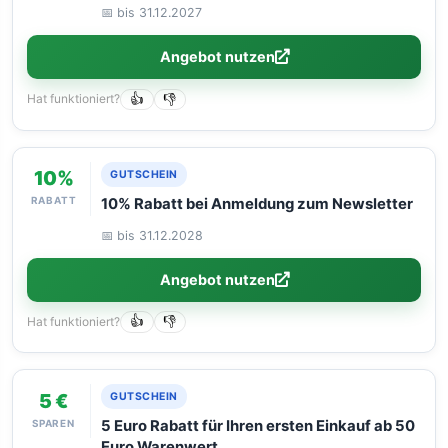
and Flexon. Hurry – limited time only! Don''t
📅 bis 31.12.2027
miss out!
Angebot nutzen
Hat funktioniert?
👍
👎
10%
GUTSCHEIN
RABATT
10% Rabatt bei Anmeldung zum Newsletter
📅 bis 31.12.2028
Angebot nutzen
Hat funktioniert?
👍
👎
5 €
GUTSCHEIN
SPAREN
5 Euro Rabatt für Ihren ersten Einkauf ab 50
Euro Warenwert