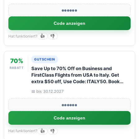
●●●●●●
Code anzeigen
Hat funktioniert?
👍
👎
70%
GUTSCHEIN
RABATT
Save Up to 70% Off on Business and
FirstClass Flights from USA to Italy. Get
extra $50 off, Use Code: ITALY50. Book
your Flight now with Arangrant!
📅 bis 30.12.2027
●●●●●●
Code anzeigen
Hat funktioniert?
👍
👎