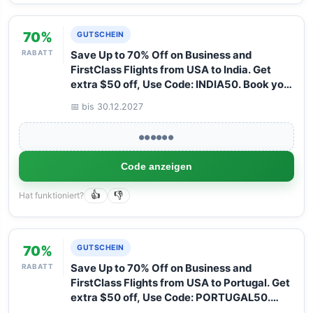
70%
GUTSCHEIN
RABATT
Save Up to 70% Off on Business and
FirstClass Flights from USA to India. Get
extra $50 off, Use Code: INDIA50. Book your
Flight now with Arangrant!
📅 bis 30.12.2027
●●●●●●
Code anzeigen
Hat funktioniert?
👍
👎
70%
GUTSCHEIN
RABATT
Save Up to 70% Off on Business and
FirstClass Flights from USA to Portugal. Get
extra $50 off, Use Code: PORTUGAL50.
Book your Flight now with Arangrant!