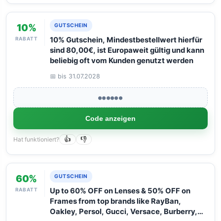
10%
GUTSCHEIN
RABATT
10% Gutschein, Mindestbestellwert hierfür
sind 80,00€, ist Europaweit gültig und kann
beliebig oft vom Kunden genutzt werden
📅 bis 31.07.2028
●●●●●●
Code anzeigen
Hat funktioniert?
👍
👎
60%
GUTSCHEIN
RABATT
Up to 60% OFF on Lenses & 50% OFF on
Frames from top brands like RayBan,
Oakley, Persol, Gucci, Versace, Burberry,