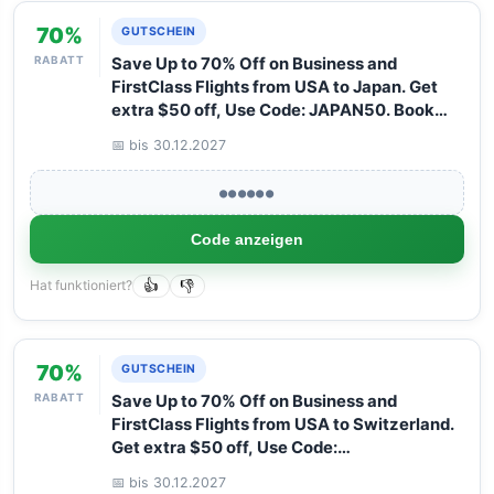
70%
GUTSCHEIN
RABATT
Save Up to 70% Off on Business and
FirstClass Flights from USA to Japan. Get
extra $50 off, Use Code: JAPAN50. Book
your Flight now with Arangrant!
📅 bis 30.12.2027
●●●●●●
Code anzeigen
Hat funktioniert?
👍
👎
70%
GUTSCHEIN
RABATT
Save Up to 70% Off on Business and
FirstClass Flights from USA to Switzerland.
Get extra $50 off, Use Code:
SWITZERLAND50. Book your Flight now
📅 bis 30.12.2027
with Arangrant!