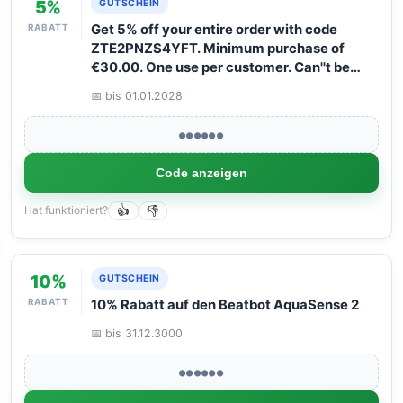
5%
GUTSCHEIN
RABATT
Get 5% off your entire order with code
ZTE2PNZS4YFT. Minimum purchase of
€30.00. One use per customer. Can''t be
combined with other discounts.
📅 bis 01.01.2028
●●●●●●
Code anzeigen
Hat funktioniert?
👍
👎
10%
GUTSCHEIN
RABATT
10% Rabatt auf den Beatbot AquaSense 2
📅 bis 31.12.3000
●●●●●●