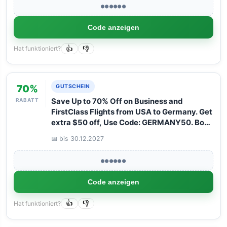
●●●●●●
Code anzeigen
Hat funktioniert?
👍
👎
70%
GUTSCHEIN
RABATT
Save Up to 70% Off on Business and
FirstClass Flights from USA to Germany. Get
extra $50 off, Use Code: GERMANY50. Book
your Flight now with Arangrant!
📅 bis 30.12.2027
●●●●●●
Code anzeigen
Hat funktioniert?
👍
👎