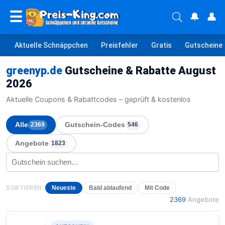
☰
🔔
👤
Aktuelle Schnäppchen
Preisfehler
Gratis
Gutscheine
greenyp.de
Gutscheine & Rabatte August
2026
Aktuelle Coupons & Rabattcodes – geprüft & kostenlos
Alle
Gutschein-Codes
2369
546
Angebote
1823
SORTIEREN:
Neueste
Bald ablaufend
Mit Code
2369
Angebote