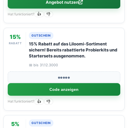
Angebot nutzen
Hat funktioniert?
👍
👎
15%
GUTSCHEIN
RABATT
15% Rabatt auf das Liloomi-Sortiment
sichern! Bereits rabattierte Probierkits und
Startersets ausgenommen.
📅 bis 31.12.3000
●●●●●
Code anzeigen
Hat funktioniert?
👍
👎
5%
GUTSCHEIN