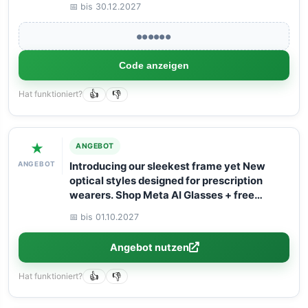
📅 bis 30.12.2027
●●●●●●
Code anzeigen
Hat funktioniert?
👍
👎
★
ANGEBOT
ANGEBOT
Introducing our sleekest frame yet New
optical styles designed for prescription
wearers. Shop Meta AI Glasses + free
shipping!
📅 bis 01.10.2027
Angebot nutzen
Hat funktioniert?
👍
👎