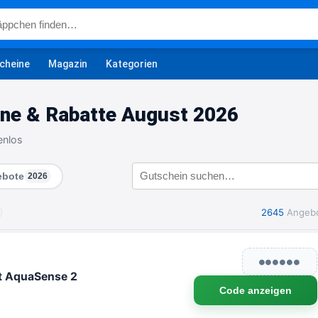
cheine
Magazin
Kategorien
ne & Rabatte August 2026
enlos
bote
2026
2645
Angeb
●●●●●●
ot AquaSense 2
Code anzeigen