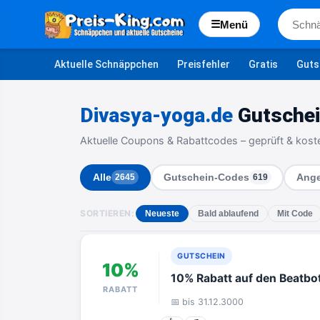
☰
Menü
Aktuelle Schnäppchen
Preisfehler
Gratis
Guts
Divasya-yoga.de
Gutschei
Aktuelle Coupons & Rabattcodes – geprüft & kost
Alle
Gutschein-Codes
Ange
2645
619
SORTIEREN:
Neueste
Bald ablaufend
Mit Code
GUTSCHEIN
10%
10% Rabatt auf den Beatb
RABATT
📅 bis 31.12.3000