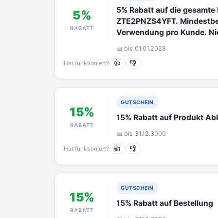
5% Rabatt auf die gesamte
5%
ZTE2PNZS4YFT. Mindestbes
RABATT
Verwendung pro Kunde. Nic
kombinierbar.
📅 bis 01.01.2028
Hat funktioniert?
👍
👎
GUTSCHEIN
15%
15% Rabatt auf Produkt Abk
RABATT
📅 bis 31.12.3000
Hat funktioniert?
👍
👎
GUTSCHEIN
15%
15% Rabatt auf Bestellung
RABATT