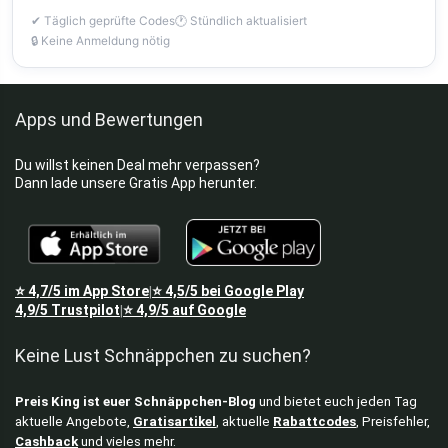
✔ Täglich geprüfte Codes
🕐 Stündlich aktualisiert
🔒 Keine Anmeldung nötig
Apps und Bewertungen
Du willst keinen Deal mehr verpassen?
Dann lade unsere Gratis App herunter.
⭐
4,7/5
im App Store
⭐
4,5/5
bei Google Play
|
4,9/5
Trustpilot
⭐
4,9/5
auf Google
|
Keine Lust Schnäppchen zu suchen?
Preis King ist euer Schnäppchen-Blog
und bietet euch jeden Tag
aktuelle Angebote,
Gratisartikel
, aktuelle
Rabattcodes
, Preisfehler,
Cashback
und vieles mehr.