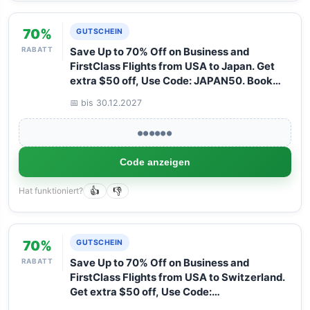
70%
GUTSCHEIN
RABATT
Save Up to 70% Off on Business and
FirstClass Flights from USA to Japan. Get
extra $50 off, Use Code: JAPAN50. Book
your Flight now with Arangrant!
📅 bis 30.12.2027
●●●●●●
Code anzeigen
Hat funktioniert?
👍
👎
70%
GUTSCHEIN
RABATT
Save Up to 70% Off on Business and
FirstClass Flights from USA to Switzerland.
Get extra $50 off, Use Code:
SWITZERLAND50. Book your Flight now