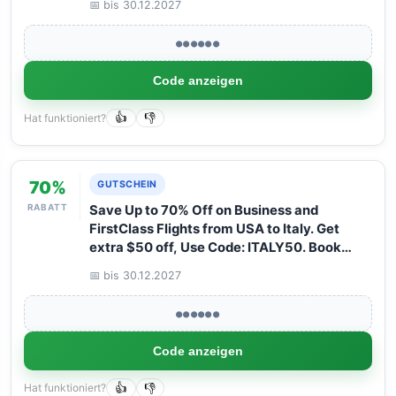
📅 bis 30.12.2027
with Arangrant!
●●●●●●
Code anzeigen
Hat funktioniert?
👍
👎
70%
GUTSCHEIN
RABATT
Save Up to 70% Off on Business and
FirstClass Flights from USA to Italy. Get
extra $50 off, Use Code: ITALY50. Book
your Flight now with Arangrant!
📅 bis 30.12.2027
●●●●●●
Code anzeigen
Hat funktioniert?
👍
👎