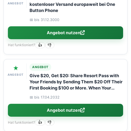
ANGEBOT
kostenloser Versand europaweit bei One
Button Phone
📅 bis 31.12.3000
Angebot nutzen
Hat funktioniert?
👍
👎
★
ANGEBOT
ANGEBOT
Give $20, Get $20: Share Resort Pass with
Your Friends by Sending Them $20 Off Their
First Booking $100 or More. When Your
Friend Attends Their Daycation, You’ll Get
📅 bis 17.04.2032
$20 Off Your Next $100 or More Booking!
Angebot nutzen
Hat funktioniert?
👍
👎