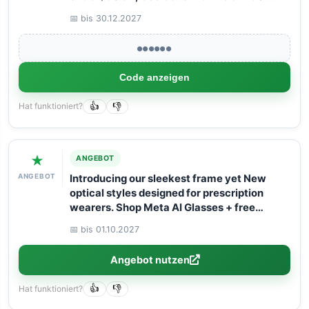
Book your Flight now with Arangrant!
📅 bis 30.12.2027
●●●●●●
Code anzeigen
Hat funktioniert?
👍
👎
★
ANGEBOT
ANGEBOT
Introducing our sleekest frame yet New
optical styles designed for prescription
wearers. Shop Meta AI Glasses + free
shipping!
📅 bis 01.10.2027
Angebot nutzen
Hat funktioniert?
👍
👎