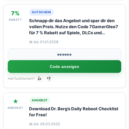
7%
GUTSCHEIN
RABATT
Schnapp dir das Angebot und spar dir den
vollen Preis. Nutze den Code 7GamerGlee7
für 7 % Rabatt auf Spiele, DLCs und
Software. Funktioniert wie Magie bei einem
📅 bis 01.01.2028
maximalen Warenkorbwert von 125 Euro.
●●●●●●
Code anzeigen
Hat funktioniert?
👍
👎
★
ANGEBOT
ANGEBOT
Download Dr. Berg’s Daily Reboot Checklist
for Free!
📅 bis 26.03.2032