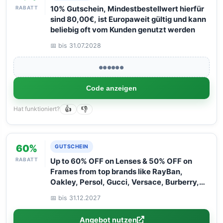
RABATT
10% Gutschein, Mindestbestellwert hierfür
sind 80,00€, ist Europaweit gültig und kann
beliebig oft vom Kunden genutzt werden
📅 bis 31.07.2028
●●●●●●
Code anzeigen
Hat funktioniert?
👍
👎
60%
GUTSCHEIN
RABATT
Up to 60% OFF on Lenses & 50% OFF on
Frames from top brands like RayBan,
Oakley, Persol, Gucci, Versace, Burberry,
and Flexon. Hurry – limited time only! Don''t
📅 bis 31.12.2027
miss out!
Angebot nutzen