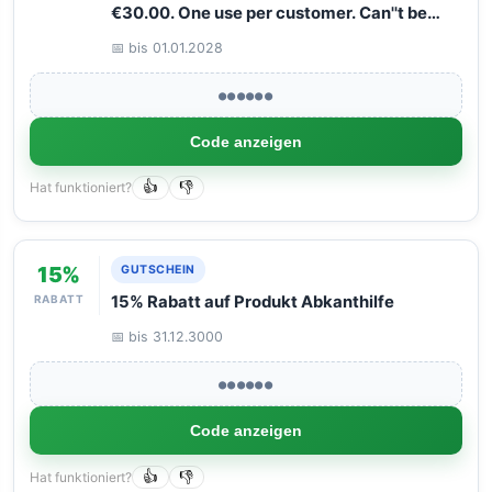
€30.00. One use per customer. Can''t be
combined with other discounts.
📅 bis 01.01.2028
●●●●●●
Code anzeigen
Hat funktioniert?
👍
👎
15%
GUTSCHEIN
RABATT
15% Rabatt auf Produkt Abkanthilfe
📅 bis 31.12.3000
●●●●●●
Code anzeigen
Hat funktioniert?
👍
👎