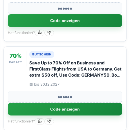
●●●●●●
Code anzeigen
Hat funktioniert?
👍
👎
70%
GUTSCHEIN
RABATT
Save Up to 70% Off on Business and
FirstClass Flights from USA to Germany. Get
extra $50 off, Use Code: GERMANY50. Book
your Flight now with Arangrant!
📅 bis 30.12.2027
●●●●●●
Code anzeigen
Hat funktioniert?
👍
👎