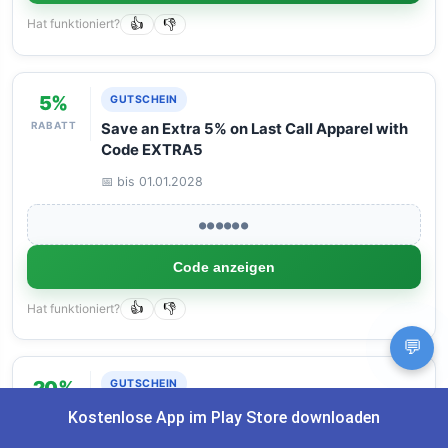
Hat funktioniert?
👍
👎
5%
GUTSCHEIN
RABATT
Save an Extra 5% on Last Call Apparel with
Code EXTRA5
📅 bis 01.01.2028
●●●●●●
Code anzeigen
Hat funktioniert?
👍
👎
💬
20%
GUTSCHEIN
RABATT
New BYLT Customers Get 20% Off Their
Kostenlose App im Play Store downloaden
First Order with Code REFER20