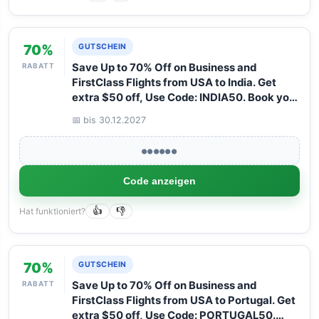
70%
GUTSCHEIN
RABATT
Save Up to 70% Off on Business and
FirstClass Flights from USA to India. Get
extra $50 off, Use Code: INDIA50. Book your
Flight now with Arangrant!
📅 bis 30.12.2027
●●●●●●
Code anzeigen
Hat funktioniert?
👍
👎
70%
GUTSCHEIN
RABATT
Save Up to 70% Off on Business and
FirstClass Flights from USA to Portugal. Get
extra $50 off, Use Code: PORTUGAL50.