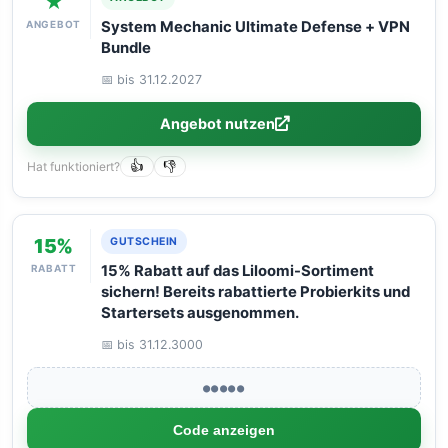
★
ANGEBOT
System Mechanic Ultimate Defense + VPN
Bundle
📅 bis 31.12.2027
Angebot nutzen
Hat funktioniert?
👍
👎
15%
GUTSCHEIN
RABATT
15% Rabatt auf das Liloomi-Sortiment
sichern! Bereits rabattierte Probierkits und
Startersets ausgenommen.
📅 bis 31.12.3000
●●●●●
Code anzeigen