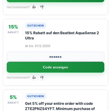
Hat funktioniert?
👍
👎
15%
GUTSCHEIN
RABATT
15% Rabatt auf den Beatbot AquaSense 2
Ultra
📅 bis 31.12.3000
●●●●●●
Code anzeigen
Hat funktioniert?
👍
👎
5%
GUTSCHEIN
RABATT
Get 5% off your entire order with code
ZTE2PNZS4YFT. Minimum purchase of