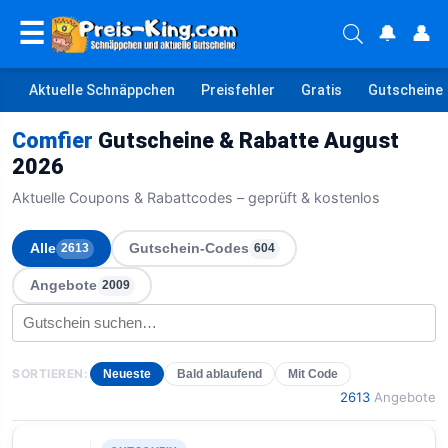
☰
🔔
👤
Aktuelle Schnäppchen
Preisfehler
Gratis
Gutscheine
Comfier
Gutscheine & Rabatte August
2026
Aktuelle Coupons & Rabattcodes – geprüft & kostenlos
Alle
Gutschein-Codes
2613
604
Angebote
2009
SORTIEREN:
Neueste
Bald ablaufend
Mit Code
2613
Angebote