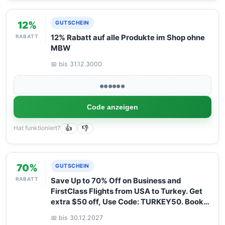
12%
GUTSCHEIN
RABATT
12% Rabatt auf alle Produkte im Shop ohne
MBW
📅 bis 31.12.3000
●●●●●●
Code anzeigen
Hat funktioniert?
👍
👎
70%
GUTSCHEIN
RABATT
Save Up to 70% Off on Business and
FirstClass Flights from USA to Turkey. Get
extra $50 off, Use Code: TURKEY50. Book
your Flight now with Arangrant!
📅 bis 30.12.2027