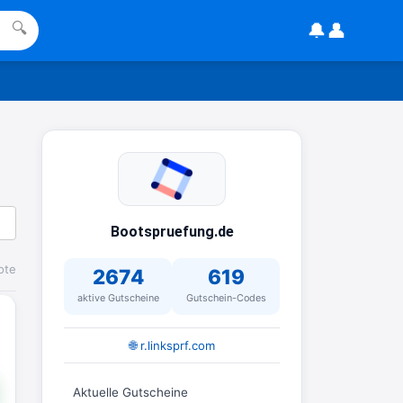
gesehen, mitten im Lesen hab ich
🔔
👤
🔍
dne \"Username\" gelesen.
16:36
↩
DE
habe einen wunschgutschein ims
chrank gefunden und möchte
wissen ob dieser noch gültig ist
11:48
Bootspruefung.de
↩
ote
2674
619
Christian Schröder
aktive Gutscheine
Gutschein-Codes
@DE Hey, geh einfach mal auf die
Seite von Wusnchgutschein und
🌐 r.linksprf.com
gebe dort den Code ein,
11:56
Aktuelle Gutscheine