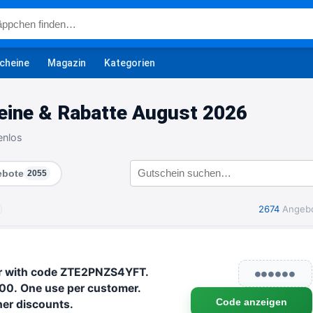
cheine
Magazin
Kategorien
ine & Rabatte August 2026
enlos
bote
2055
2674
Angeb
der with code ZTE2PNZS4YFT.
●●●●●●
00. One use per customer.
Code anzeigen
her discounts.