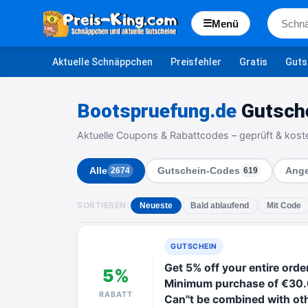
☰
Menü
Aktuelle Schnäppchen
Preisfehler
Gratis
Guts
Bootspruefung.de
Gutsche
Aktuelle Coupons & Rabattcodes – geprüft & kost
Alle
Gutschein-Codes
Ange
2674
619
SORTIEREN:
Neueste
Bald ablaufend
Mit Code
GUTSCHEIN
Get 5% off your entire or
5%
Minimum purchase of €30.
RABATT
Can''t be combined with ot