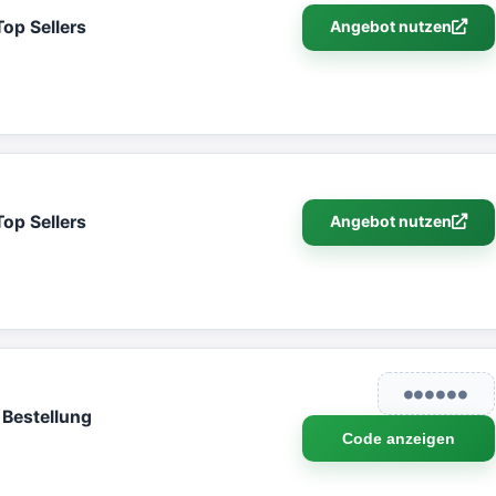
op Sellers
Angebot nutzen
op Sellers
Angebot nutzen
●●●●●●
 Bestellung
Code anzeigen