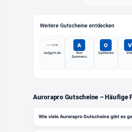
Weitere Gutscheine entdecken
A
O
V
natgym.de
Ann
Optibiotix
Vis
Summers
Aurorapro Gutscheine – Häufige 
Wie viele Aurorapro Gutscheine gibt es g