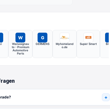
W
G
ki
Wanasignau
GERMENS
Myhomeland
Super Smart
Br
to - Premium
o.de
Automotive
Parts
Fragen
erade?