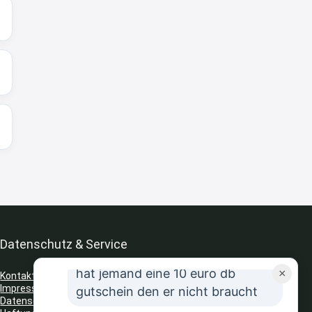
8:31
↩
Strandnixe
Kofferset
8:32
↩
Strandnixe
Erst ja dann 65,99€ in Warenkorb
😫🙆🏽‍♂️
8:43
↩
Datenschutz & Service
JR
hat jemand eine 10 euro db
×
Kontakt
Impressum
gutschein den er nicht braucht
Datenschutz