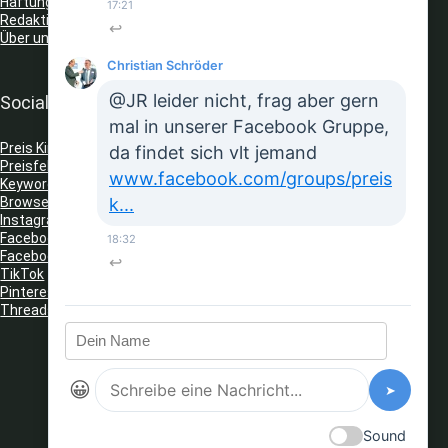
Haftungsausschluss
17:21
Redaktionelle Richtlinien
↩
Über uns
Christian Schröder
@JR leider nicht, frag aber gern
Social Media
mal in unserer Facebook Gruppe,
Preis King auf Telegram
da findet sich vlt jemand
Preisfehler Whats App Kanal
www.facebook.com/groups/preis
Keyword Tracker
(Telegram)
k...
Browser Erweiterungen: Gutschein Finder
Instagram
Facebook
18:32
Facebook Gruppe
↩
TikTok
Pinterest
Threads
😀
➤
Sound