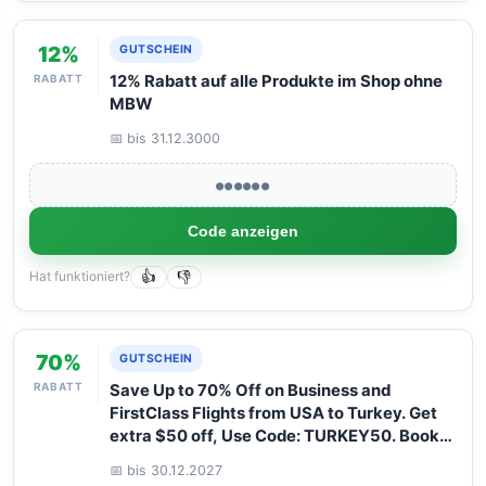
12%
GUTSCHEIN
RABATT
12% Rabatt auf alle Produkte im Shop ohne
MBW
📅 bis 31.12.3000
●●●●●●
Code anzeigen
Hat funktioniert?
👍
👎
70%
GUTSCHEIN
RABATT
Save Up to 70% Off on Business and
FirstClass Flights from USA to Turkey. Get
extra $50 off, Use Code: TURKEY50. Book
your Flight now with Arangrant!
📅 bis 30.12.2027