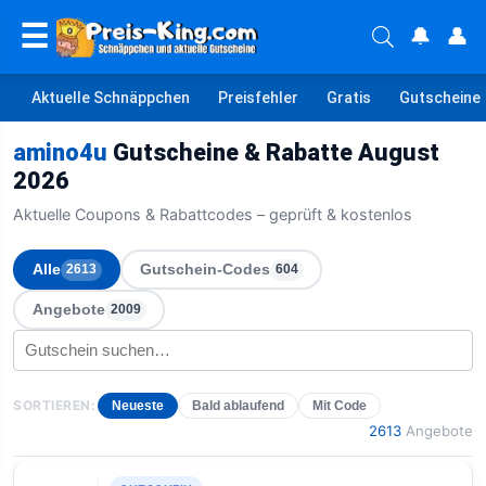
☰
🔔
👤
Aktuelle Schnäppchen
Preisfehler
Gratis
Gutscheine
amino4u
Gutscheine & Rabatte August
2026
Aktuelle Coupons & Rabattcodes – geprüft & kostenlos
Alle
Gutschein-Codes
2613
604
Angebote
2009
SORTIEREN:
Neueste
Bald ablaufend
Mit Code
2613
Angebote