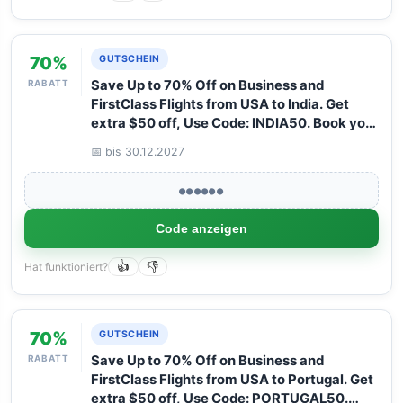
70%
GUTSCHEIN
RABATT
Save Up to 70% Off on Business and
FirstClass Flights from USA to India. Get
extra $50 off, Use Code: INDIA50. Book your
Flight now with Arangrant!
📅 bis 30.12.2027
●●●●●●
Code anzeigen
Hat funktioniert?
👍
👎
70%
GUTSCHEIN
RABATT
Save Up to 70% Off on Business and
FirstClass Flights from USA to Portugal. Get
extra $50 off, Use Code: PORTUGAL50.