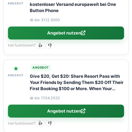
ANGEBOT
kostenloser Versand europaweit bei One
Button Phone
📅 bis 31.12.3000
Angebot nutzen
Hat funktioniert?
👍
👎
★
ANGEBOT
ANGEBOT
Give $20, Get $20: Share Resort Pass with
Your Friends by Sending Them $20 Off Their
First Booking $100 or More. When Your
Friend Attends Their Daycation, You’ll Get
📅 bis 17.04.2032
$20 Off Your Next $100 or More Booking!
Angebot nutzen
Hat funktioniert?
👍
👎