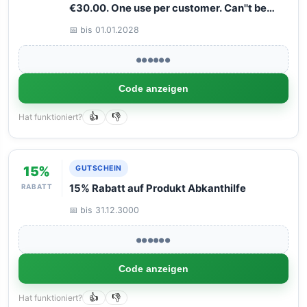
€30.00. One use per customer. Can''t be
combined with other discounts.
📅 bis 01.01.2028
●●●●●●
Code anzeigen
Hat funktioniert?
👍
👎
15%
GUTSCHEIN
RABATT
15% Rabatt auf Produkt Abkanthilfe
📅 bis 31.12.3000
●●●●●●
Code anzeigen
Hat funktioniert?
👍
👎