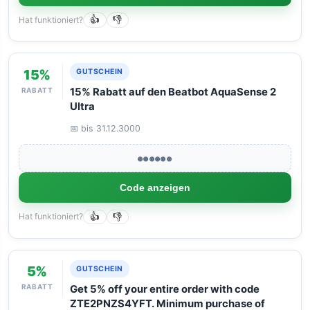
Hat funktioniert?
👍
👎
15%
GUTSCHEIN
RABATT
15% Rabatt auf den Beatbot AquaSense 2
Ultra
📅 bis 31.12.3000
●●●●●●
Code anzeigen
Hat funktioniert?
👍
👎
5%
GUTSCHEIN
RABATT
Get 5% off your entire order with code
ZTE2PNZS4YFT. Minimum purchase of