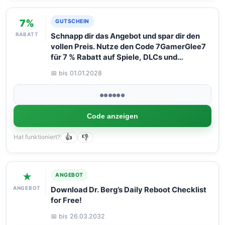
7%
GUTSCHEIN
RABATT
Schnapp dir das Angebot und spar dir den
vollen Preis. Nutze den Code 7GamerGlee7
für 7 % Rabatt auf Spiele, DLCs und
Software. Funktioniert wie Magie bei einem
📅 bis 01.01.2028
maximalen Warenkorbwert von 125 Euro.
●●●●●●
Code anzeigen
Hat funktioniert?
👍
👎
★
ANGEBOT
ANGEBOT
Download Dr. Berg’s Daily Reboot Checklist
for Free!
📅 bis 26.03.2032