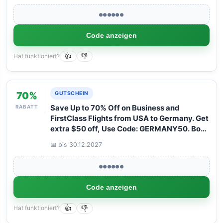
●●●●●●
Code anzeigen
Hat funktioniert?
👍
👎
70%
GUTSCHEIN
RABATT
Save Up to 70% Off on Business and
FirstClass Flights from USA to Germany. Get
extra $50 off, Use Code: GERMANY50. Book
your Flight now with Arangrant!
📅 bis 30.12.2027
●●●●●●
Code anzeigen
Hat funktioniert?
👍
👎