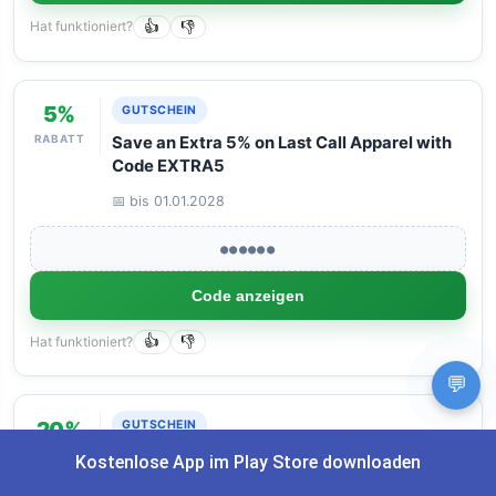
Hat funktioniert?
👍
👎
5%
GUTSCHEIN
RABATT
Save an Extra 5% on Last Call Apparel with
Code EXTRA5
📅 bis 01.01.2028
●●●●●●
Code anzeigen
Hat funktioniert?
👍
👎
💬
20%
GUTSCHEIN
RABATT
New BYLT Customers Get 20% Off Their
Kostenlose App im Play Store downloaden
First Order with Code REFER20