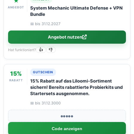
★
ANGEBOT
System Mechanic Ultimate Defense + VPN
Bundle
📅 bis 31.12.2027
Angebot nutzen
Hat funktioniert?
👍
👎
15%
GUTSCHEIN
RABATT
15% Rabatt auf das Liloomi-Sortiment
sichern! Bereits rabattierte Probierkits und
Startersets ausgenommen.
📅 bis 31.12.3000
●●●●●
Code anzeigen