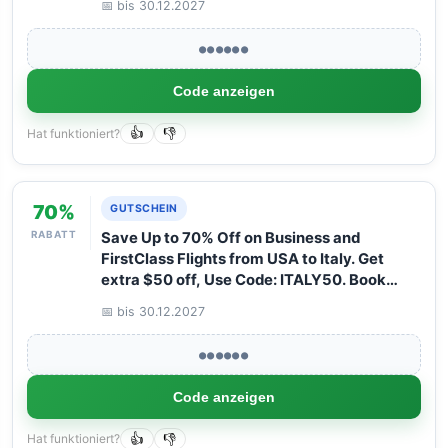
📅 bis 30.12.2027
with Arangrant!
●●●●●●
Code anzeigen
Hat funktioniert?
👍
👎
70%
GUTSCHEIN
RABATT
Save Up to 70% Off on Business and
FirstClass Flights from USA to Italy. Get
extra $50 off, Use Code: ITALY50. Book
your Flight now with Arangrant!
📅 bis 30.12.2027
●●●●●●
Code anzeigen
Hat funktioniert?
👍
👎