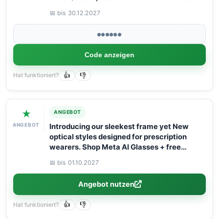
Book your Flight now with Arangrant!
📅 bis 30.12.2027
●●●●●●
Code anzeigen
Hat funktioniert?
👍
👎
★
ANGEBOT
ANGEBOT
Introducing our sleekest frame yet New
optical styles designed for prescription
wearers. Shop Meta AI Glasses + free
shipping!
📅 bis 01.10.2027
Angebot nutzen
Hat funktioniert?
👍
👎