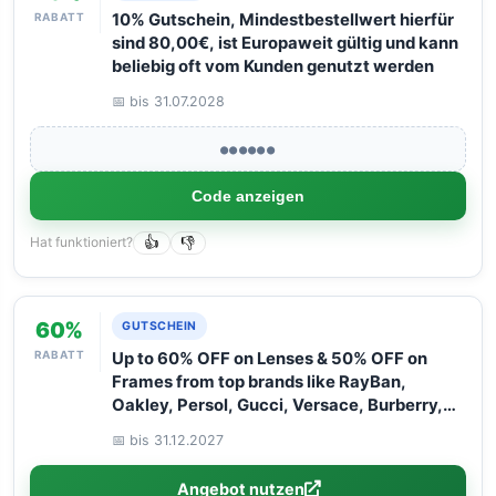
RABATT
10% Gutschein, Mindestbestellwert hierfür
sind 80,00€, ist Europaweit gültig und kann
beliebig oft vom Kunden genutzt werden
📅 bis 31.07.2028
●●●●●●
Code anzeigen
Hat funktioniert?
👍
👎
60%
GUTSCHEIN
RABATT
Up to 60% OFF on Lenses & 50% OFF on
Frames from top brands like RayBan,
Oakley, Persol, Gucci, Versace, Burberry,
and Flexon. Hurry – limited time only! Don''t
📅 bis 31.12.2027
miss out!
Angebot nutzen