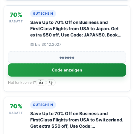
70%
GUTSCHEIN
RABATT
Save Up to 70% Off on Business and
FirstClass Flights from USA to Japan. Get
extra $50 off, Use Code: JAPAN50. Book
your Flight now with Arangrant!
📅 bis 30.12.2027
●●●●●●
Code anzeigen
Hat funktioniert?
👍
👎
70%
GUTSCHEIN
RABATT
Save Up to 70% Off on Business and
FirstClass Flights from USA to Switzerland.
Get extra $50 off, Use Code:
SWITZERLAND50. Book your Flight now