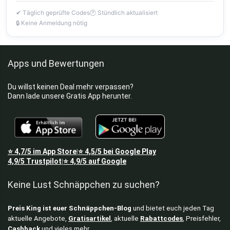
✔ Täglich geprüfte Codes
🕐 Stündlich aktualisiert
🔒 Keine Anmeldung nötig
Apps und Bewertungen
Du willst keinen Deal mehr verpassen?
Dann lade unsere Gratis App herunter.
⭐
4,7/5
im App Store
⭐
4,5/5
bei Google Play
|
4,9/5
Trustpilot
⭐
4,9/5
auf Google
|
Keine Lust Schnäppchen zu suchen?
Preis King ist euer Schnäppchen-Blog
und bietet euch jeden Tag
aktuelle Angebote,
Gratisartikel
, aktuelle
Rabattcodes
, Preisfehler,
Cashback
und vieles mehr.